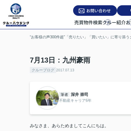
お問い合わせ
売買物件検索
クルー紹介
お
“お客様の声300件超”「売りたい」「買いたい」に寄り添
7月13日：九州豪雨
クルーブログ
2017.07.13
深井 崇司
筆者
不動産キャリア6年
みなさま、あらためましてこんにちは。