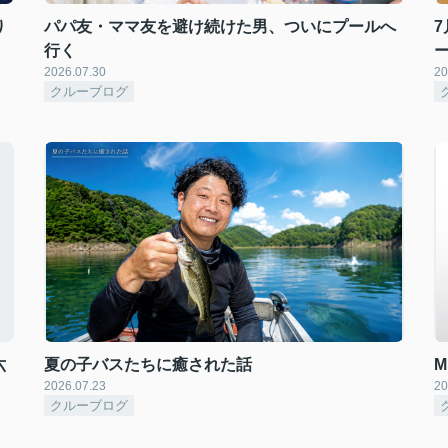
り
パパ友・ママ友を避け続けた男、ついにプールへ
7
行く
2026.07.30
20
クルーブログ
六
夏の子バスたちに癒された話
2026.07.23
20
クルーブログ