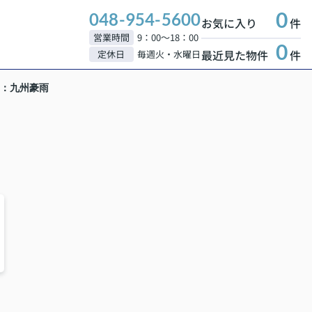
0
048-954-5600
お気に入り
件
営業時間
9：00～18：00
0
最近見た物件
件
定休日
毎週火・水曜日
日：九州豪雨