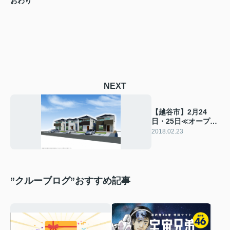
おわり
NEXT
【越谷市】2月24
日・25日≪オープン
ハウスはこちら≫
2018.02.23
”クルーブログ”おすすめ記事