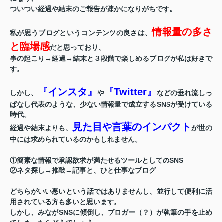
ついつい経過や結末のご報告が疎かになりがちです。
情報量の多さ
私が思うブログというコンテンツの良さは、
と臨場感
だと思っており、
事の起こり→経過→結末と３段階で楽しめるブログが私は好きで
す。
『インスタ』
『Twitter』
しかし、
や
などの垂れ流しっ
ぱなし代表のような、少ない情報量で成立するSNSが受けている
時代。
見た目や言葉のインパクト
経過や結末よりも、
が世の
中には求められているのかもしれません。
①簡素な情報で承認欲求が満たせるツールとしてのSNS
②ネタ探し→推敲→記事と、ひと仕事なブログ
どちらがいい悪いという話ではありませんし、並行して便利に活
用されている方も多いと思います。
しかし、みながSNSに傾倒し、ブロガー（？）が執筆の手を止め