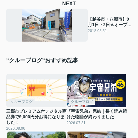
NEXT
【越谷市・八潮市】9
月1日・2日≪オープン
ハウスはこちら≫
2018.08.31
”クルーブログ”おすすめ記事
クルーブログ
クルーブログ
三郷市プレミアム付デジタル商
『宇宙兄弟』完結｜長く読み続
品券で9,000円分お得になりま
けた物語が終わりました
した！
2026.07.31
2026.08.06