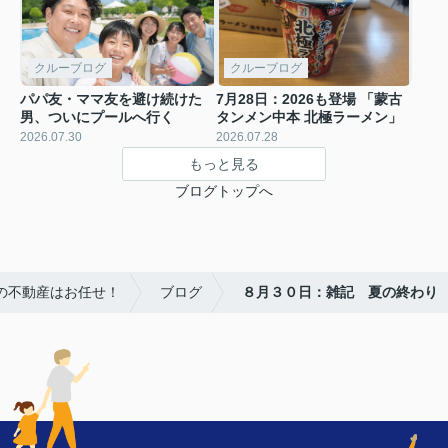
クルーブログ
クルーブログ
パパ友・ママ友を避け続けた
7月28日：2026も登場 「蒙古
男、ついにプールへ行く
タンメン中本 北極ラーメン」
2026.07.30
2026.07.28
もっと見る
ブログトップへ
の不動産はお任せ！
ブログ
８月３０日：雑記 夏の終わり