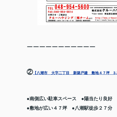
ーーーーーーーーーーー
②
【八潮市 大字二丁目 新築戸建 敷地４７坪 3,2
●南側広い駐車スペース ●陽当たり良好
●敷地が広い４７坪 ●八潮駅徒歩２７分