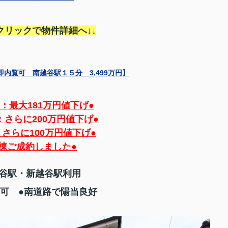
クリックで物件詳細へ↓↓
内覧可 南越谷駅１５分 3,499万円】
日：最大181万円値下げ●
日：さらに200万円値下げ●
：さらに100万円値下げ●
号棟ご成約しました●
越谷駅・新越谷駅利用
台可 ●南道路で陽当良好