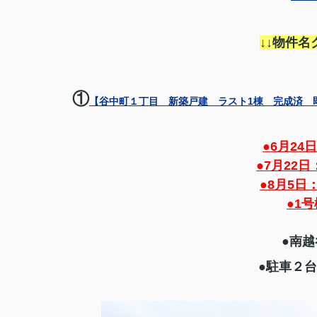
↓↓物件名
①
【谷中町１丁目 新築戸建 ラスト1棟 完成済 即
●6月24
●7月22
●8月5日
●1
●南
●駐車２