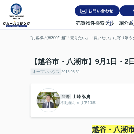
お問い合わせ
売買物件検索
クルー紹介
お
“お客様の声300件超”「売りたい」「買いたい」に寄り添
【越谷市・八潮市】9月1日・
オープンハウス
2018.08.31
山崎 弘貴
筆者
不動産キャリア10年
越谷・八潮