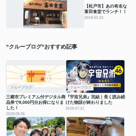
【松戸市】あの有名な
富田食堂でランチ！！
2019.02.19
”クルーブログ”おすすめ記事
クルーブログ
クルーブログ
三郷市プレミアム付デジタル商
『宇宙兄弟』完結｜長く読み続
品券で9,000円分お得になりま
けた物語が終わりました
した！
2026.07.31
2026.08.06