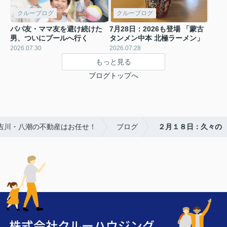
クルーブログ
クルーブログ
パパ友・ママ友を避け続けた
7月28日：2026も登場 「蒙古
男、ついにプールへ行く
タンメン中本 北極ラーメン」
2026.07.30
2026.07.28
もっと見る
ブログトップへ
・吉川・八潮の不動産はお任せ！
ブログ
２月１８日：久々の
株式会社クルーハウジング