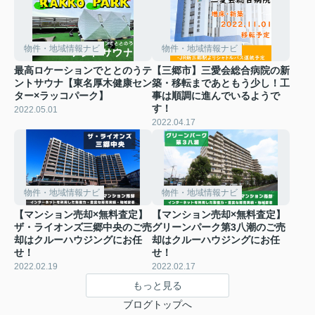
物件・地域情報ナビ
物件・地域情報ナビ
最高ロケーションでととのうテ
【三郷市】三愛会総合病院の新
ントサウナ【東名厚木健康セン
築・移転まであともう少し！工
ター×ラッコパーク】
事は順調に進んでいるようで
す！
2022.05.01
2022.04.17
物件・地域情報ナビ
物件・地域情報ナビ
【マンション売却×無料査定】
【マンション売却×無料査定】
ザ・ライオンズ三郷中央のご売
グリーンパーク第3八潮のご売
却はクルーハウジングにお任
却はクルーハウジングにお任
せ！
せ！
2022.02.19
2022.02.17
もっと見る
ブログトップへ