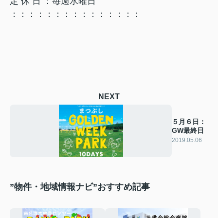
定 休 日 ：毎週水曜日
：：：：：：：：：：：：：：：
NEXT
５月６日：
GW最終日
2019.05.06
”物件・地域情報ナビ”おすすめ記事