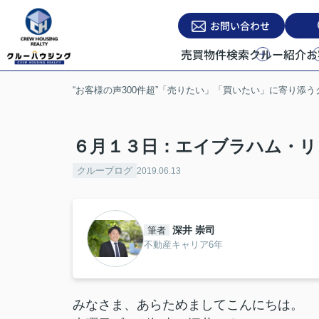
お問い合わせ
売買物件検索
クルー紹介
お
“お客様の声300件超”「売りたい」「買いたい」に寄り添
６月１３日：エイブラハム・リ
クルーブログ
2019.06.13
深井 崇司
筆者
不動産キャリア6年
みなさま、あらためましてこんにちは。