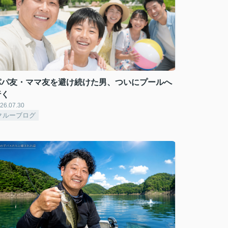
パパ友・ママ友を避け続けた男、ついにプールへ
行く
26.07.30
クルーブログ