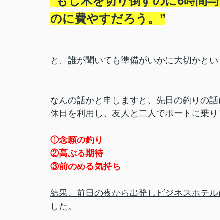
”もし木を切り倒すのに6時間
のに費やすだろう。”
と、誰が聞いても準備がいかに大切かとい
なんの話かと申しますと、先日の釣りの話
休日を利用し、友人と二人でボートに乗り
①念願の釣り
②高ぶる期待
③前のめる気持ち
結果、前日の夜から出発しビジネスホテル
した。