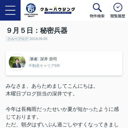
物件検索
閲覧履歴
９月５日：秘密兵器
クルーブログ
2019.09.05
深井 崇司
筆者
不動産キャリア6年
みなさま、あらためましてこんにちは。
木曜日ブログ担当の深井です。
今年は長梅雨だったせいか夏が短かったように感
じております。
ただ、朝夕はずいぶん過ごしやすくなってきまし