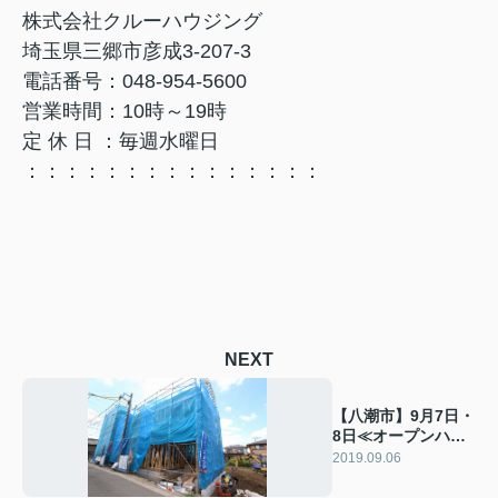
株式会社クルーハウジング
埼玉県三郷市彦成3-207-3
電話番号：048-954-5600
営業時間：10時～19時
定 休 日 ：毎週水曜日
：：：：：：：：：：：：：：：
NEXT
【八潮市】9月7日・
8日≪オープンハウ
スはこちら≫
2019.09.06