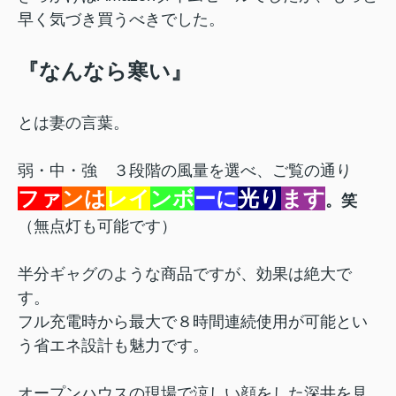
早く気づき買うべきでした。
『なんなら寒い』
とは妻の言葉。
弱・中・強 ３段階の風量を選べ、ご覧の通り
ファ
ンは
レイ
ンボ
ーに
光り
ます
。笑
（無点灯も可能です）
半分ギャグのような商品ですが、効果は絶大で
す。
フル充電時から最大で８時間連続使用が可能とい
う省エネ設計も魅力です。
オープンハウスの現場で涼しい顔をした深井を見