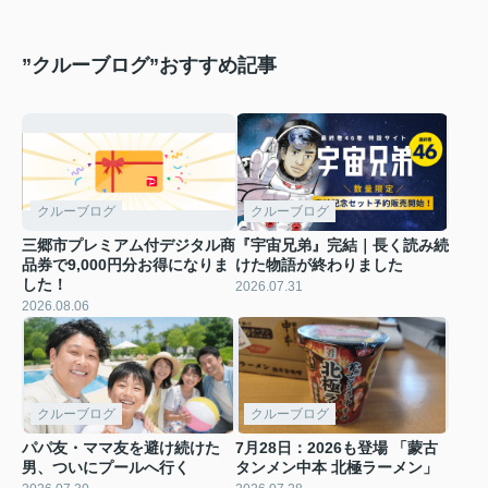
”クルーブログ”おすすめ記事
クルーブログ
クルーブログ
三郷市プレミアム付デジタル商
『宇宙兄弟』完結｜長く読み続
品券で9,000円分お得になりま
けた物語が終わりました
した！
2026.07.31
2026.08.06
クルーブログ
クルーブログ
パパ友・ママ友を避け続けた
7月28日：2026も登場 「蒙古
男、ついにプールへ行く
タンメン中本 北極ラーメン」