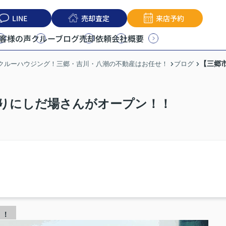
LINE
売却査定
来店予約
客様の声
クルーブログ
売却依頼
会社概要
【三郷
うクルーハウジング！三郷・吉川・八潮の不動産はお任せ！
ブログ
りにしだ場さんがオープン！！
！！