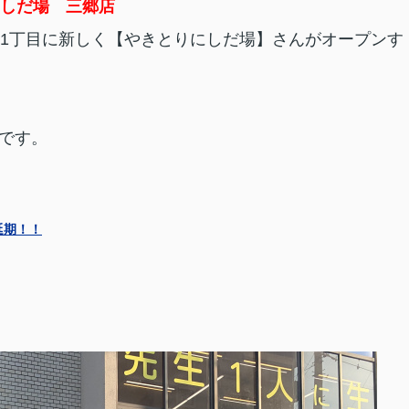
しだ場 三郷店
郷1丁目に新しく【やきとりにしだ場】さんがオープンす
うです。
延期！！