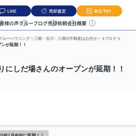
LINE
売却査定
来店予約
客様の声
クルーブログ
売却依頼
会社概要
うクルーハウジング！三郷・吉川・八潮の不動産はお任せ！
ブログ
プンが延期！！
りにしだ場さんのオープンが延期！！
2年1月中旬に延期！！