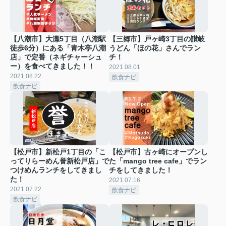
【八潮市】大瀬5丁目（八潮駅
【三郷市】戸ヶ崎3丁目の讃岐
徒歩6分）にある「青木亭八潮
うどん「ほの花」さんでラン
店」で定番（ネギチャーシュ
チ！
ー）を食べてきました！！
2021.08.01
2021.08.22
飲食ナビ
飲食ナビ
【松戸市】新松戸1丁目の「こ
【松戸市】古ヶ崎にオープンし
ってりらーめん誉新松戸店」で
た「mango tree cafe」でラン
つけめんランチをしてきまし
チをしてきました！
た！
2021.07.16
2021.07.22
飲食ナビ
飲食ナビ