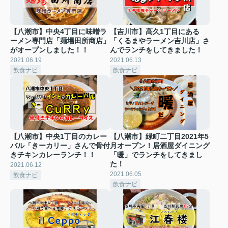
【八潮市】中央4丁目に味噌ラ
【吉川市】高久1丁目にある
ーメン専門店「麺場田所商店」
「くるまやラーメン吉川店」さ
がオープンしました！！
んでランチをしてきました！
2021.06.19
2021.06.13
飲食ナビ
飲食ナビ
【八潮市】中央1丁目のカレー
【八潮市】緑町二丁目2021年5
バル「きーカリー」さんで骨付
月オープン！居酒屋ダイニング
きチキンカレーランチ！！
「暖」でランチをしてきまし
た！
2021.06.12
2021.06.05
飲食ナビ
飲食ナビ