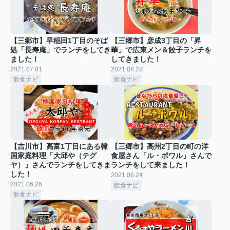
【三郷市】早稲田1丁目のそば
【三郷市】彦成3丁目の「昇
処「長寿庵」でランチをしてき
華」で広東メン＆餃子ランチを
ました！
してきました！
2021.07.01
2021.06.28
飲食ナビ
飲食ナビ
【吉川市】高富1丁目にある韓
【三郷市】高州2丁目の町の洋
国家庭料理「大邱や（テグ
食屋さん「ル・ポワル」さんで
ヤ）」さんでランチをしてきま
ランチをして来ました！
した！
2021.06.24
2021.06.26
飲食ナビ
飲食ナビ