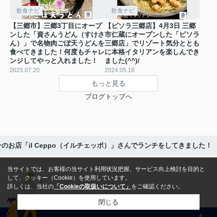
飲食ナビ
飲食ナビ
【三郷市】三郷3丁目にオープ
【ピソラ三郷店】4月3日 三郷
ンした「資さんうどん（すけさ
市仁蔵にオープンした「ピソラ
ん）」で名物肉ごぼ天うどんを
三郷店」でリゾート気分ととも
食べてきました！何度もチャレ
に本格イタリアンを楽しんでき
ンジしてやっと入れました！
ました(^^)/
2025.07.20
2024.05.16
もっと見る
ブログトップへ
お店「il Ceppo（イルチェッポ）」さんでランチをしてきました！
当サイトでは、お客様の当サイト利用状況把握、サービス向上検討を目的と
して、クッキー（Cookie）を使用しています。
詳しくは、当社の
「Cookieの取扱いについて」
をご確認ください。
閉じる