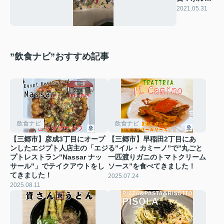
リング
2021.05.31
”飲食ナビ”おすすめ記事
飲食ナビ
飲食ナビ
【三郷市】彦成3丁目にオープ
【三郷市】早稲田2丁目にあ
ンしたエジプト人店主の「エジ
る”イル・カミーノ”で”丸ごと
プトレストラン"Nassar ナッ
一匹渡りガニのトマトクリーム
サール"」でテイクアウトをし
ソース”を食べてきました！
てきました！
2025.07.24
2025.08.11