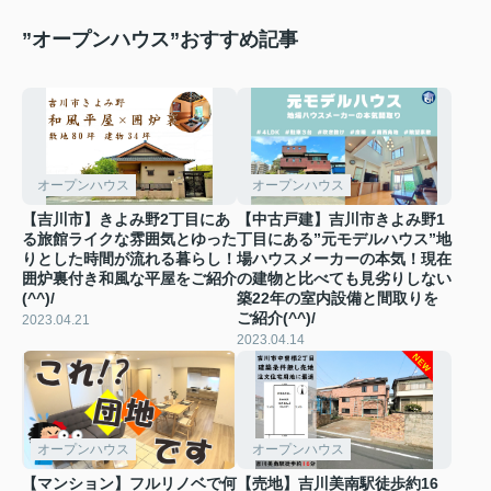
”オープンハウス”おすすめ記事
オープンハウス
オープンハウス
【吉川市】きよみ野2丁目にあ
【中古戸建】吉川市きよみ野1
る旅館ライクな雰囲気とゆった
丁目にある”元モデルハウス”地
りとした時間が流れる暮らし！
場ハウスメーカーの本気！現在
囲炉裏付き和風な平屋をご紹介
の建物と比べても見劣りしない
(^^)/
築22年の室内設備と間取りを
ご紹介(^^)/
2023.04.21
2023.04.14
オープンハウス
オープンハウス
【マンション】フルリノベで何
【売地】吉川美南駅徒歩約16