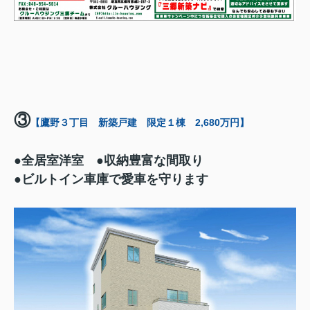
③
【鷹野３丁目 新築戸建 限定１棟 2,680万円】
●全居室洋室 ●
収納豊富な間取り
●ビルトイン車庫で愛車を守ります