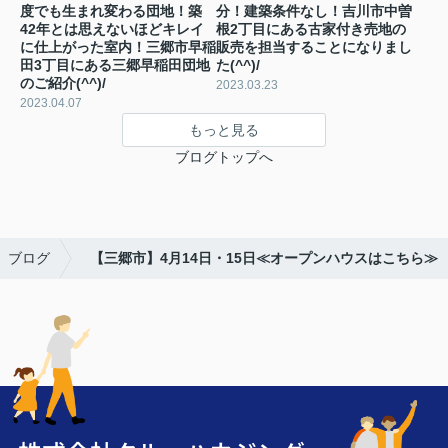
度でも生まれ変わる団地！築
分！建築条件なし！吉川市中曽
42年とは思えないほどキレイ
根2丁目にある古家付き売地の
に仕上がった室内！三郷市早稲
販売を担当することになりまし
田3丁目にある三郷早稲田団地
た(^^)/
のご紹介(^^)/
2023.03.23
2023.04.07
もっと見る
ブログトップへ
ブログ
【三郷市】4月14日・15日≪オープンハウスはこちら≫