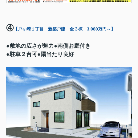
④
【戸ヶ崎１丁目 新築戸建 全３棟 3,080万円～】
●敷地の広さが魅力●南側お庭付き
●駐車２台可●陽当たり良好