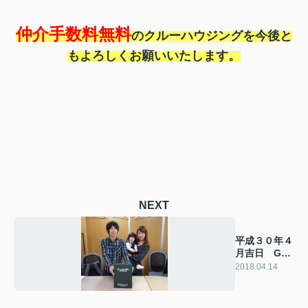
仲介手数料無料
のクルーハウジングを今後と
もよろしくお願いいたします。
NEXT
平成３０年４
月吉日 G様
の声
2018.04.14