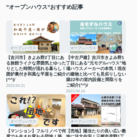
”オープンハウス”おすすめ記事
オープンハウス
オープンハウス
【吉川市】きよみ野2丁目にあ
【中古戸建】吉川市きよみ野1
る旅館ライクな雰囲気とゆった
丁目にある”元モデルハウス”地
りとした時間が流れる暮らし！
場ハウスメーカーの本気！現在
囲炉裏付き和風な平屋をご紹介
の建物と比べても見劣りしない
(^^)/
築22年の室内設備と間取りを
ご紹介(^^)/
2023.04.21
2023.04.14
オープンハウス
オープンハウス
【マンション】フルリノベで何
【売地】陽当たりの良い広い敷
度でも生まれ変わる団地！築
地に注文住宅！三郷市彦野1丁