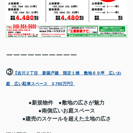
ーーーーーーーーーー
③
【吉川２丁目 新築戸建 限定１棟 敷地６９坪 広いお
庭 広い駐車スペース 3,780万円】
●新規物件 ●敷地の広さが魅力
●南側広いお庭スペース
●建売のスケールを超えた土地の広さ