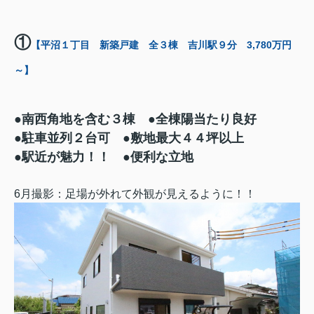
①
【平沼１丁目 新築戸建 全３棟 吉川駅９分 3,780万円
～】
●南西角地を含む３棟 ●全棟陽当たり良好
●駐車並列２台可 ●敷地最大４４坪以上
●駅近が魅力！！ ●便利な立地
6月撮影：足場が外れて外観が見えるように！！