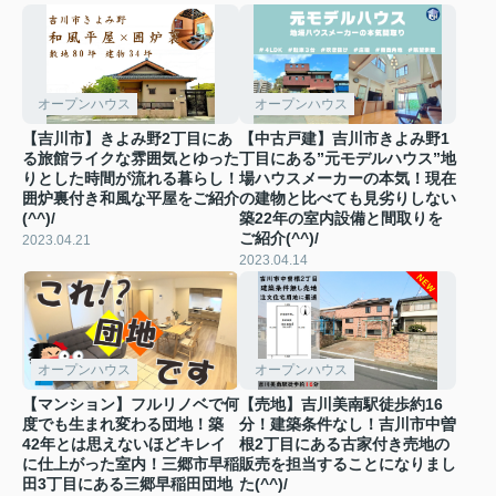
オープンハウス
オープンハウス
【吉川市】きよみ野2丁目にあ
【中古戸建】吉川市きよみ野1
る旅館ライクな雰囲気とゆった
丁目にある”元モデルハウス”地
りとした時間が流れる暮らし！
場ハウスメーカーの本気！現在
囲炉裏付き和風な平屋をご紹介
の建物と比べても見劣りしない
(^^)/
築22年の室内設備と間取りを
ご紹介(^^)/
2023.04.21
2023.04.14
オープンハウス
オープンハウス
【マンション】フルリノベで何
【売地】吉川美南駅徒歩約16
度でも生まれ変わる団地！築
分！建築条件なし！吉川市中曽
42年とは思えないほどキレイ
根2丁目にある古家付き売地の
に仕上がった室内！三郷市早稲
販売を担当することになりまし
田3丁目にある三郷早稲田団地
た(^^)/