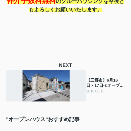
仲介手数料無料
のクルーハウジングを今後と
もよろしくお願いいたします。
NEXT
【三郷市】6月16
日・17日≪オープン
ハウスはこちら≫
2018.06.15
”オープンハウス”おすすめ記事