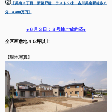
②
【美南３丁目 新築戸建 ラスト２棟 吉川美南駅徒歩６
分 4,480万円】
●６月３日：３号棟ご成約済●
全区画敷地４５坪以上
【現地写真】