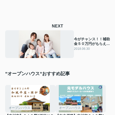
NEXT
今がチャンス！！補助
金５０万円がもらえる
かも！？
2018.06.30
”オープンハウス”おすすめ記事
オープンハウス
オープンハウス