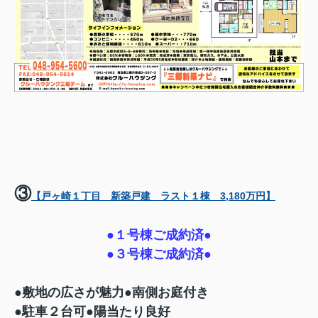
③
【戸ヶ崎１丁目 新築戸建 ラスト１棟 3,180万円】
●１号棟ご成約済●
●３号棟ご成約済●
●敷地の広さが魅力●南側お庭付き
●駐車２台可●陽当たり良好