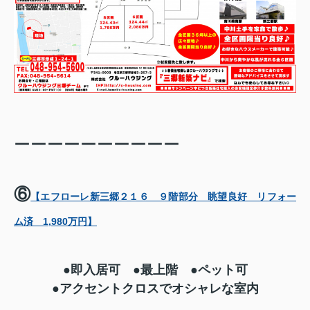
ーーーーーーーーーー
⑥
【エフローレ新三郷２１６ ９階部分 眺望良好 リフォー
ム済 1,980万円】
●即入居可 ●最上階 ●ペット可
●アクセントクロスでオシャレな室内