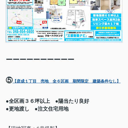
ーーーーーーーーーー
⑤
【彦成１丁目 売地 全６区画 期間限定 建築条件なし】
●全区画３６坪以上 ●陽当たり良好
●更地渡し ●注文住宅用地