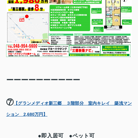
ーーーーーーーーーー
⑦
【グランメディオ新三郷 ３階部分 室内キレイ 築浅マン
ション 2,680万円】
●即入居可 ●ペット可