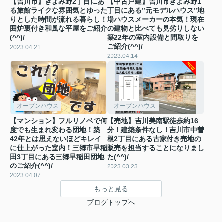
【吉川市】きよみ野2丁目にあ
【中古戸建】吉川市きよみ野1
る旅館ライクな雰囲気とゆった
丁目にある”元モデルハウス”地
りとした時間が流れる暮らし！
場ハウスメーカーの本気！現在
囲炉裏付き和風な平屋をご紹介
の建物と比べても見劣りしない
(^^)/
築22年の室内設備と間取りを
ご紹介(^^)/
2023.04.21
2023.04.14
オープンハウス
オープンハウス
【マンション】フルリノベで何
【売地】吉川美南駅徒歩約16
度でも生まれ変わる団地！築
分！建築条件なし！吉川市中曽
42年とは思えないほどキレイ
根2丁目にある古家付き売地の
に仕上がった室内！三郷市早稲
販売を担当することになりまし
田3丁目にある三郷早稲田団地
た(^^)/
のご紹介(^^)/
2023.03.23
2023.04.07
もっと見る
ブログトップへ