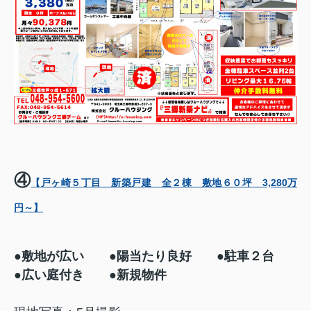
④
【戸ヶ崎５丁目 新築戸建 全２棟 敷地６０坪 3,280万
円～】
●敷地が広い ●陽当たり良好 ●駐車２台
●広い庭付き ●新規物件