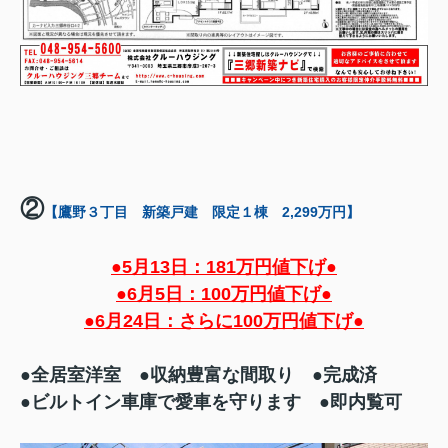
②
【鷹野３丁目 新築戸建 限定１棟 2,299万円】
●5月13日：181万円値下げ●
●6月5日：100万円値下げ●
●6月24日：さらに100万円値下げ●
●全居室洋室 ●
収納豊富な間取り ●完成済
●ビルトイン車庫で愛車を守ります ●即内覧可