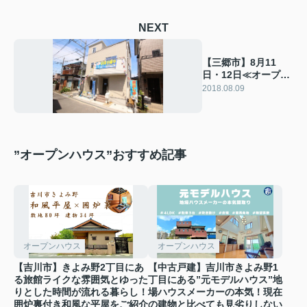
NEXT
【三郷市】8月11
日・12日≪オープン
ハウスはこちら≫
2018.08.09
”オープンハウス”おすすめ記事
オープンハウス
オープンハウス
【吉川市】きよみ野2丁目にあ
【中古戸建】吉川市きよみ野1
る旅館ライクな雰囲気とゆった
丁目にある”元モデルハウス”地
りとした時間が流れる暮らし！
場ハウスメーカーの本気！現在
囲炉裏付き和風な平屋をご紹介
の建物と比べても見劣りしない