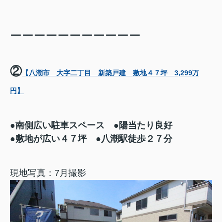
ーーーーーーーーーーー
②
【八潮市 大字二丁目 新築戸建 敷地４７坪 3,299万
円】
●南側広い駐車スペース ●陽当たり良好
●敷地が広い４７坪 ●八潮駅徒歩２７分
現地写真：7月撮影