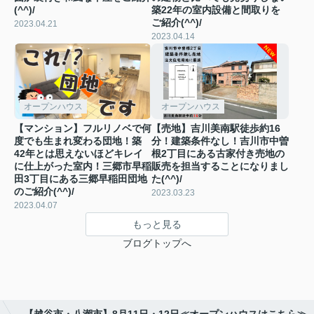
(^^)/
築22年の室内設備と間取りを
ご紹介(^^)/
2023.04.21
2023.04.14
オープンハウス
オープンハウス
【マンション】フルリノベで何
【売地】吉川美南駅徒歩約16
度でも生まれ変わる団地！築
分！建築条件なし！吉川市中曽
42年とは思えないほどキレイ
根2丁目にある古家付き売地の
に仕上がった室内！三郷市早稲
販売を担当することになりまし
田3丁目にある三郷早稲田団地
た(^^)/
のご紹介(^^)/
2023.03.23
2023.04.07
もっと見る
ブログトップへ
【越谷市・八潮市】8月11日・12日≪オープンハウスはこちら≫