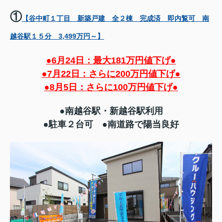
①
【谷中町１丁目 新築戸建 全２棟 完成済 即内覧可 南
越谷駅１５分 3,499万円～】
●6月24日：最大181万円値下げ●
●7月22日：さらに200万円値下げ●
●8月5日：さらに100万円値下げ●
●南越谷駅・新越谷駅利用
●駐車２台可 ●南道路で陽当良好