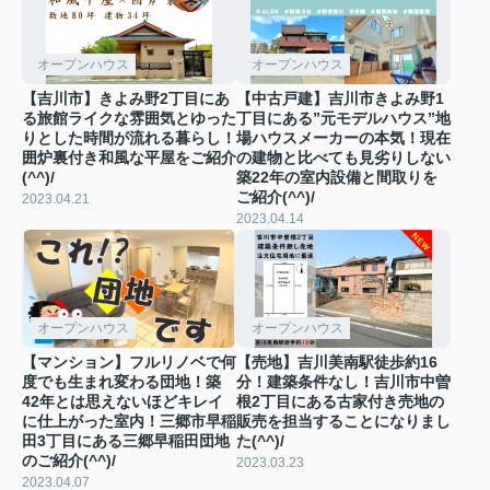
オープンハウス
オープンハウス
【吉川市】きよみ野2丁目にあ
【中古戸建】吉川市きよみ野1
る旅館ライクな雰囲気とゆった
丁目にある”元モデルハウス”地
りとした時間が流れる暮らし！
場ハウスメーカーの本気！現在
囲炉裏付き和風な平屋をご紹介
の建物と比べても見劣りしない
(^^)/
築22年の室内設備と間取りを
ご紹介(^^)/
2023.04.21
2023.04.14
オープンハウス
オープンハウス
【マンション】フルリノベで何
【売地】吉川美南駅徒歩約16
度でも生まれ変わる団地！築
分！建築条件なし！吉川市中曽
42年とは思えないほどキレイ
根2丁目にある古家付き売地の
に仕上がった室内！三郷市早稲
販売を担当することになりまし
田3丁目にある三郷早稲田団地
た(^^)/
のご紹介(^^)/
2023.03.23
2023.04.07