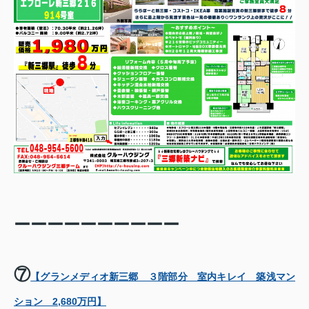
ーーーーーーーーーー
⑦
【グランメディオ新三郷 ３階部分 室内キレイ 築浅マン
ション 2,680万円】