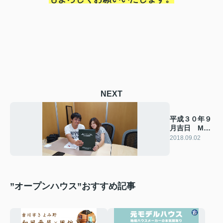
NEXT
平成３０年９
月吉日 M様
の声
2018.09.02
”オープンハウス”おすすめ記事