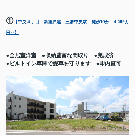
①
【中央４丁目 新築戸建 三郷中央駅 徒歩10分 4,499万
円～】
●全居室洋室 ●
収納豊富な間取り ●完成済
●ビルトイン車庫で愛車を守ります ●即内覧可