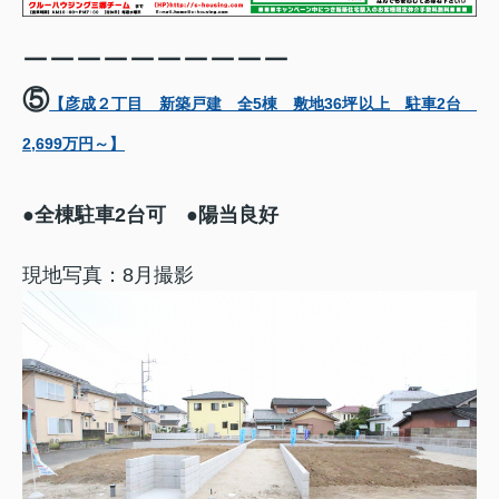
ーーーーーーーーーー
⑤
【彦成２丁目 新築戸建 全5棟 敷地36坪以上 駐車2台
2,699万円～】
●全棟駐車2台可 ●陽当良好
現地写真：8月撮影