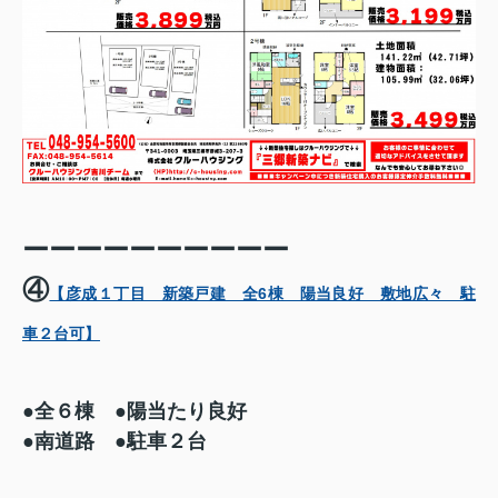
ーーーーーーーーーー
④
【彦成１丁目 新築戸建 全6棟 陽当良好 敷地広々 駐
車２台可】
●全６棟 ●陽当たり良好
●南道路 ●駐車２台