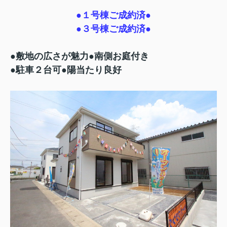
●１号棟ご成約済●
●３号棟ご成約済●
●敷地の広さが魅力●南側お庭付き
●駐車２台可●陽当たり良好