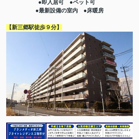
●即入居可 ●ペット可
●最新設備の室内 ●床暖房
【新三郷駅徒歩９分】