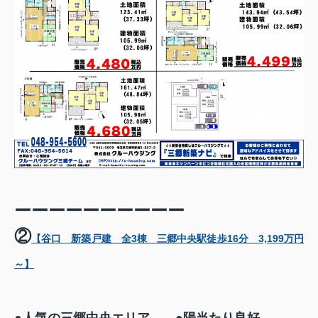
ーーーーーーーーーー
②
【谷口 新築戸建 全3棟 三郷中央駅徒歩16分 3,199万円
～】
●人気の三郷中央エリア ●陽当たり良好