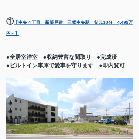
①
【中央４丁目 新築戸建 三郷中央駅 徒歩10分 4,499万
円～】
●全居室洋室 ●
収納豊富な間取り ●完成済
●ビルトイン車庫で愛車を守ります ●即内覧可