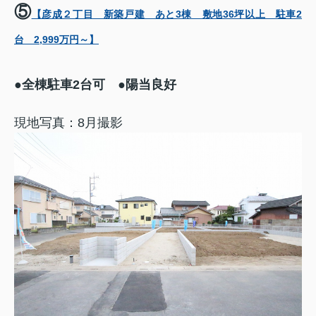
⑤
【彦成２丁目 新築戸建 あと3棟 敷地36坪以上 駐車2
台 2,999万円～】
●全棟駐車2台可 ●陽当良好
現地写真：8月撮影