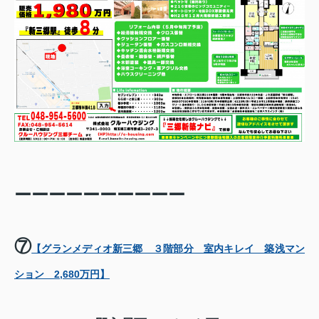
ーーーーーーーーーー
⑦
【グランメディオ新三郷 ３階部分 室内キレイ 築浅マン
ション 2,680万円】