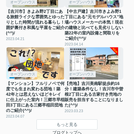
オープンハウス
オープンハウス
【吉川市】きよみ野2丁目にあ
【中古戸建】吉川市きよみ野1
る旅館ライクな雰囲気とゆった
丁目にある”元モデルハウス”地
りとした時間が流れる暮らし！
場ハウスメーカーの本気！現在
囲炉裏付き和風な平屋をご紹介
の建物と比べても見劣りしない
(^^)/
築22年の室内設備と間取りを
ご紹介(^^)/
2023.04.21
2023.04.14
オープンハウス
オープンハウス
【マンション】フルリノベで何
【売地】吉川美南駅徒歩約16
度でも生まれ変わる団地！築
分！建築条件なし！吉川市中曽
42年とは思えないほどキレイ
根2丁目にある古家付き売地の
に仕上がった室内！三郷市早稲
販売を担当することになりまし
田3丁目にある三郷早稲田団地
た(^^)/
のご紹介(^^)/
2023.03.23
2023.04.07
もっと見る
ブログトップへ