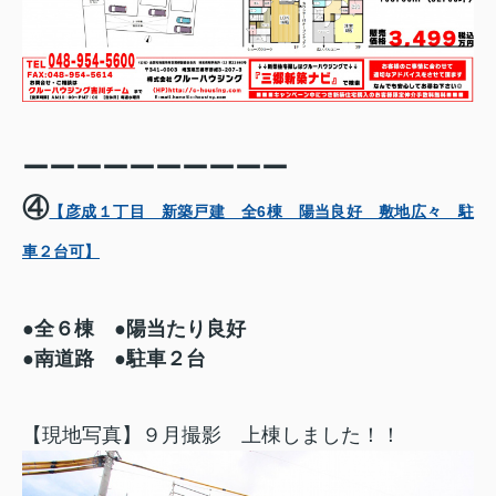
ーーーーーーーーーー
④
【彦成１丁目 新築戸建 全6棟 陽当良好 敷地広々 駐
車２台可】
●全６棟 ●陽当たり良好
●南道路 ●駐車２台
【現地写真】９月撮影 上棟しました！！