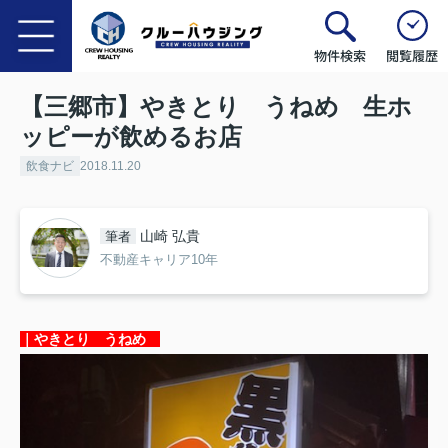
物件検索
閲覧履歴
【三郷市】やきとり うねめ 生ホ
ッピーが飲めるお店
飲食ナビ
2018.11.20
山崎 弘貴
筆者
不動産キャリア10年
｜やきとり うねめ