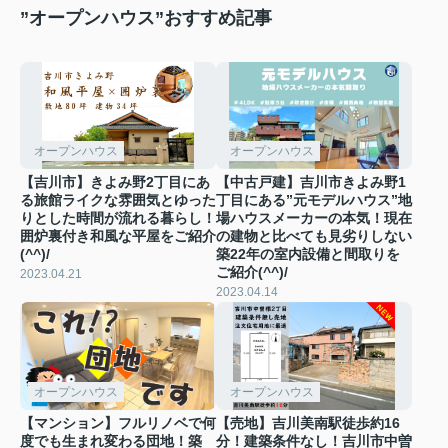
”オープンハウス”おすすめ記事
オープンハウス
オープンハウス
【吉川市】きよみ野2丁目にあ
【中古戸建】吉川市きよみ野1
る旅館ライクな雰囲気とゆった
丁目にある”元モデルハウス”地
りとした時間が流れる暮らし！
場ハウスメーカーの本気！現在
囲炉裏付き和風な平屋をご紹介
の建物と比べても見劣りしない
(^^)/
築22年の室内設備と間取りを
ご紹介(^^)/
2023.04.21
2023.04.14
オープンハウス
オープンハウス
【マンション】フルリノベで何
【売地】吉川美南駅徒歩約16
度でも生まれ変わる団地！築
分！建築条件なし！吉川市中曽