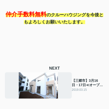
仲介手数料無料
のクルーハウジングを今後と
もよろしくお願いいたします。
NEXT
【三郷市】3月16
日・17日≪オープン
ハウスはこちら≫
2019.03.15