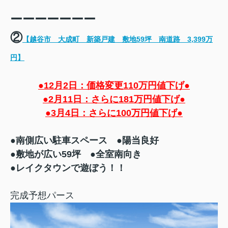
ーーーーーーー
②
【越谷市 大成町 新築戸建 敷地59坪 南道路 3,399万
円】
●12月2日：価格変更110万円値下げ●
●2月11日：さらに181万円値下げ●
●3月4日：さらに100万円値下げ●
●南側広い駐車スペース ●陽当良好
●敷地が広い59坪 ●全室南向き
●レイクタウンで遊ぼう！！
完成予想パース