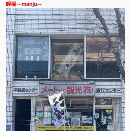
鰻樹～manju～