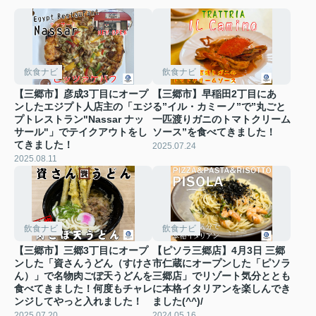
飲食ナビ
飲食ナビ
【三郷市】彦成3丁目にオープ
【三郷市】早稲田2丁目にあ
ンしたエジプト人店主の「エジ
る”イル・カミーノ”で”丸ごと
プトレストラン"Nassar ナッ
一匹渡りガニのトマトクリーム
サール"」でテイクアウトをし
ソース”を食べてきました！
てきました！
2025.07.24
2025.08.11
飲食ナビ
飲食ナビ
【三郷市】三郷3丁目にオープ
【ピソラ三郷店】4月3日 三郷
ンした「資さんうどん（すけさ
市仁蔵にオープンした「ピソラ
ん）」で名物肉ごぼ天うどんを
三郷店」でリゾート気分ととも
食べてきました！何度もチャレ
に本格イタリアンを楽しんでき
ンジしてやっと入れました！
ました(^^)/
2025.07.20
2024.05.16