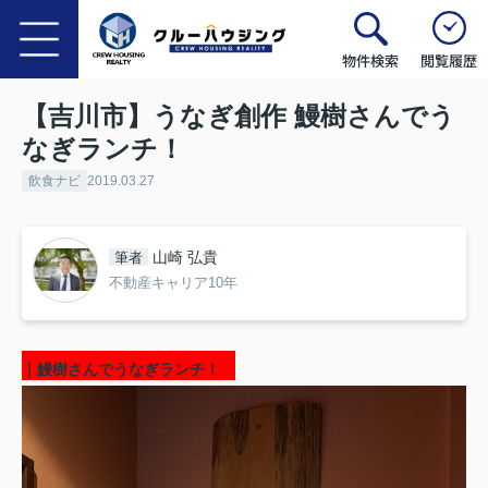
物件検索
閲覧履歴
【吉川市】うなぎ創作 鰻樹さんでう
なぎランチ！
飲食ナビ
2019.03.27
山崎 弘貴
筆者
不動産キャリア10年
｜鰻樹さんでうなぎランチ！