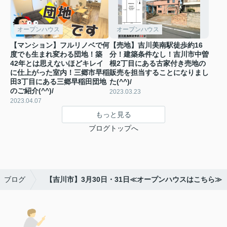
オープンハウス
オープンハウス
【マンション】フルリノベで何
【売地】吉川美南駅徒歩約16
度でも生まれ変わる団地！築
分！建築条件なし！吉川市中曽
42年とは思えないほどキレイ
根2丁目にある古家付き売地の
に仕上がった室内！三郷市早稲
販売を担当することになりまし
田3丁目にある三郷早稲田団地
た(^^)/
のご紹介(^^)/
2023.03.23
2023.04.07
もっと見る
ブログトップへ
ブログ
【吉川市】3月30日・31日≪オープンハウスはこちら≫