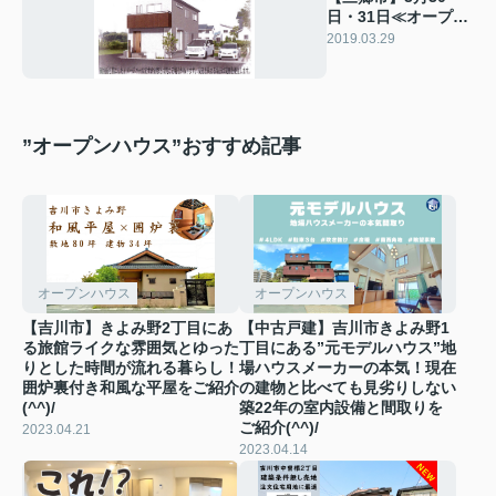
日・31日≪オープン
ハウスはこちら≫
2019.03.29
”オープンハウス”おすすめ記事
オープンハウス
オープンハウス
【吉川市】きよみ野2丁目にあ
【中古戸建】吉川市きよみ野1
る旅館ライクな雰囲気とゆった
丁目にある”元モデルハウス”地
りとした時間が流れる暮らし！
場ハウスメーカーの本気！現在
囲炉裏付き和風な平屋をご紹介
の建物と比べても見劣りしない
(^^)/
築22年の室内設備と間取りを
ご紹介(^^)/
2023.04.21
2023.04.14