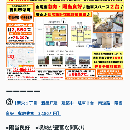
ーーーーー
③
【新栄１丁目 新築戸建 建築中 駐車２台 南道路 陽当
良好 収納豊富 3,180万円】
●陽当良好 ●収納が豊富な間取り