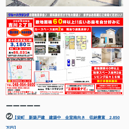
ーーーーー
②
【栄町 新築戸建 建築中 全室南向き 収納豊富 2,850
万円】