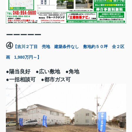
ーーーーー
④
【吉川２丁目 売地 建築条件なし 敷地約５０坪 全２区
画 1,980万円～】
●陽当良好 ●広い敷地 ●角地
●一括相談可
●都市ガス可