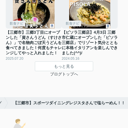
飲食ナビ
飲食ナビ
【三郷市】三郷3丁目にオープ
【ピソラ三郷店】4月3日 三郷
ンした「資さんうどん（すけさ
市仁蔵にオープンした「ピソラ
ん）」で名物肉ごぼ天うどんを
三郷店」でリゾート気分ととも
食べてきました！何度もチャレ
に本格イタリアンを楽しんでき
ンジしてやっと入れました！
ました(^^)/
2025.07.20
2024.05.16
もっと見る
ブログトップへ
グ
【三郷市】スポーツダイニングレジスタさんで塩らーめん！！