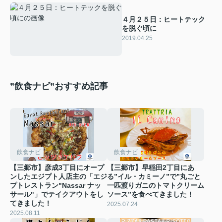
４月２５日：ヒートテック
を脱ぐ頃に
2019.04.25
”飲食ナビ”おすすめ記事
飲食ナビ
飲食ナビ
【三郷市】彦成3丁目にオープ
【三郷市】早稲田2丁目にあ
ンしたエジプト人店主の「エジ
る”イル・カミーノ”で”丸ごと
プトレストラン"Nassar ナッ
一匹渡りガニのトマトクリーム
サール"」でテイクアウトをし
ソース”を食べてきました！
てきました！
2025.07.24
2025.08.11