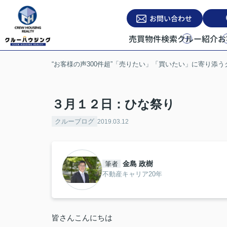
お問い合わせ
売買物件検索
クルー紹介
お
“お客様の声300件超”「売りたい」「買いたい」に寄り添
３月１２日：ひな祭り
クルーブログ
2019.03.12
金島 政樹
筆者
不動産キャリア20年
皆さんこんにちは