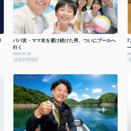
り
パパ友・ママ友を避け続けた男、ついにプールへ
7
行く
2026.07.30
20
クルーブログ