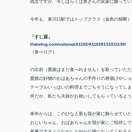
残念ですが、今しばらくは奥さんの実家に飾ってい
今年も、東川口駅ではトップクラス（金島の独断）
「すし源」
//tabelog.com/saitama/A1102/A110201/11011130/
（食べログ）
の出前（愛娘はまだ食べれません）を取っていただ
愛娘の好物のおばあちゃんの手作りの唐揚げやショ
テーブルいっぱいの料理までごちそうになってしま
何だか、私たち夫婦がお祝いしてもらっているようで
来年からは、このひな人形も我が家に飾らせていた
おじいちゃん、おばあちゃんを我が家にご招待して
食事できるようなおしとやかな娘になってくれると