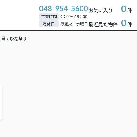
0
048-954-5600
お気に入り
件
営業時間
9：00～18：00
0
最近見た物件
件
定休日
毎週火・水曜日
２日：ひな祭り