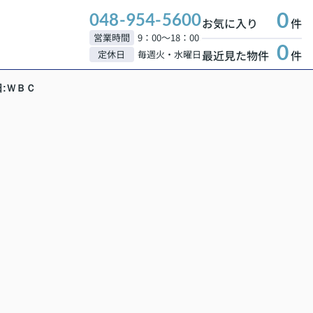
0
048-954-5600
お気に入り
件
営業時間
9：00～18：00
0
最近見た物件
件
定休日
毎週火・水曜日
:ＷＢＣ