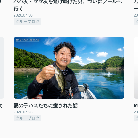
り
パパ友・ママ友を避け続けた男、ついにプールへ
7
行く
2026.07.30
20
クルーブログ
六
夏の子バスたちに癒された話
2026.07.23
20
クルーブログ