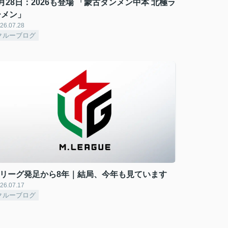
月28日：2026も登場 「蒙古タンメン中本 北極ラ
ーメン」
26.07.28
クルーブログ
Mリーグ発足から8年｜結局、今年も見ています
26.07.17
クルーブログ