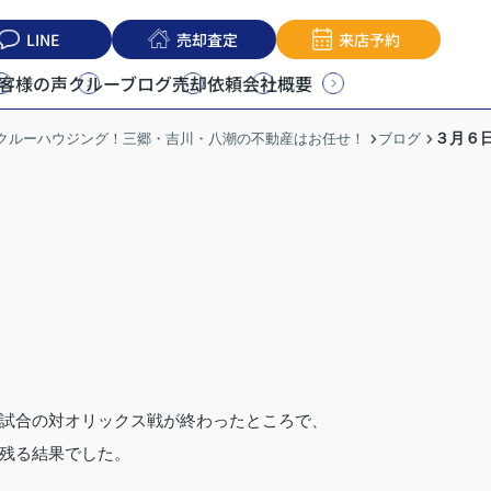
LINE
売却査定
来店予約
客様の声
クルーブログ
売却依頼
会社概要
３月６日
うクルーハウジング！三郷・吉川・八潮の不動産はお任せ！
ブログ
試合の対オリックス戦が終わったところで、
残る結果でした。