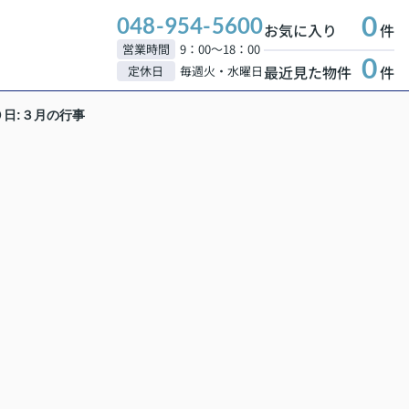
0
048-954-5600
お気に入り
件
営業時間
9：00～18：00
0
最近見た物件
件
定休日
毎週火・水曜日
０日:３月の行事