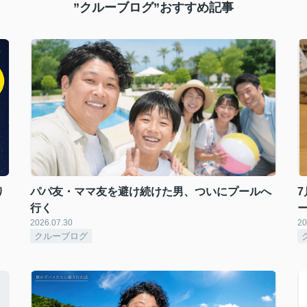
”クルーブログ”おすすめ記事
り
パパ友・ママ友を避け続けた男、ついにプールへ
7
行く
2026.07.30
20
クルーブログ