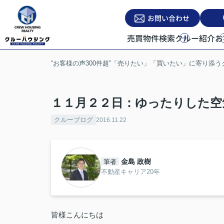
お問い合わせ
売買物件検索
クルー紹介
お
“お客様の声300件超”「売りたい」「買いたい」に寄り添
１１月２２日：ゆったりした空
クルーブログ
2016.11.22
金島 政樹
筆者
不動産キャリア20年
皆様こんにちは