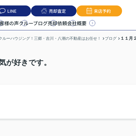
LINE
売却査定
来店予約
客様の声
クルーブログ
売却依頼
会社概要
１１月
うクルーハウジング！三郷・吉川・八潮の不動産はお任せ！
ブログ
気が好きです。