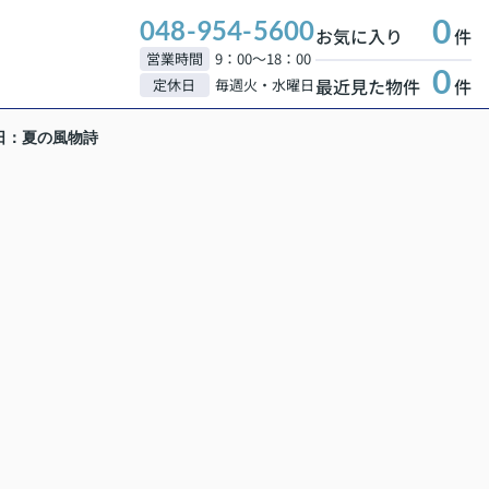
0
048-954-5600
お気に入り
件
営業時間
9：00～18：00
0
最近見た物件
件
定休日
毎週火・水曜日
日：夏の風物詩