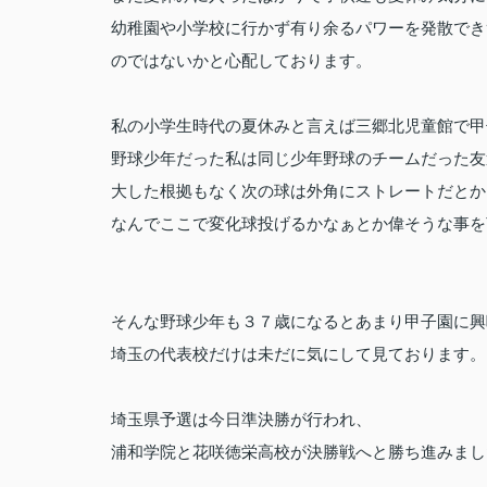
幼稚園や小学校に行かず有り余るパワーを発散でき
のではないかと心配しております。
私の小学生時代の夏休みと言えば三郷北児童館で甲
野球少年だった私は同じ少年野球のチームだった友
大した根拠もなく次の球は外角にストレートだとか
なんでここで変化球投げるかなぁとか偉そうな事を
そんな野球少年も３７歳になるとあまり甲子園に興
埼玉の代表校だけは未だに気にして見ております。
埼玉県予選は今日準決勝が行われ、
浦和学院と花咲徳栄高校が決勝戦へと勝ち進みまし