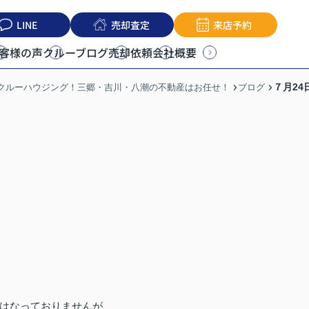
LINE
売却査定
来店予約
客様の声
クルーブログ
売却依頼
会社概要
７月24
うクルーハウジング！三郷・吉川・八潮の不動産はお任せ！
ブログ
はなっておりませんが