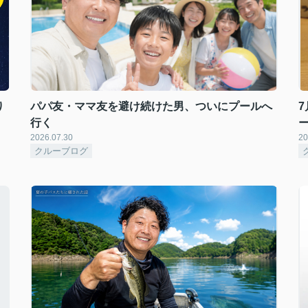
り
パパ友・ママ友を避け続けた男、ついにプールへ
7
行く
2026.07.30
20
クルーブログ