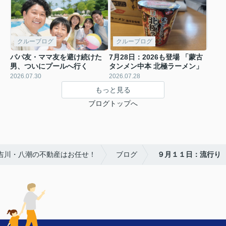
クルーブログ
クルーブログ
パパ友・ママ友を避け続けた
7月28日：2026も登場 「蒙古
男、ついにプールへ行く
タンメン中本 北極ラーメン」
2026.07.30
2026.07.28
もっと見る
ブログトップへ
・吉川・八潮の不動産はお任せ！
ブログ
９月１１日：流行り