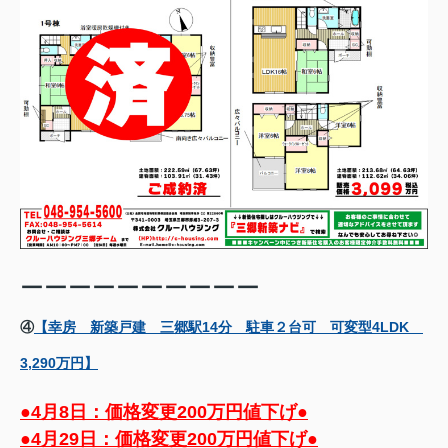
ーーーーーーーーーー
④
【幸房 新築戸建 三郷駅14分 駐車２台可 可変型4LDK
3,290万円】
●4月8日：価格変更200万円値下げ●
●4月29日：価格変更200万円値下げ●