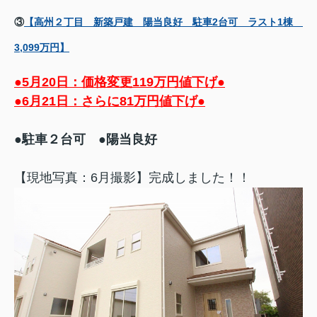
③
【高州２丁目 新築戸建 陽当良好 駐車2台可 ラスト1棟
3,099万円】
●5月20日：価格変更119万円値下げ●
●6月21日：さらに81万円値下げ●
●駐車２台可
●陽当良好
【現地写真：6月撮影】完成しました！！