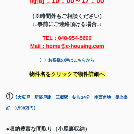
時間：10：00～17：00
（※時間外もご相談ください）
↓↓事前にご連絡頂ける場合↓↓
TEL：048-954-5600
Mail：home@c-housing.com
〉〉お客様の声はこちらから
物件名をクリックで物件詳細へ
①
【大広戸 新築戸建 三郷駅 徒歩14分 南西角地 陽当良
好 3,598万円】
●
収納豊富な間取り（小屋裏収納）