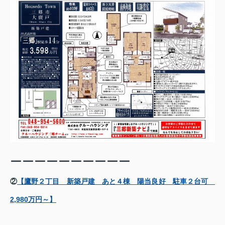
ーーーーーーーーーー
②
【鷹野２丁目 新築戸建 あと４棟 陽当良好 駐車２台可
2,980万円～】