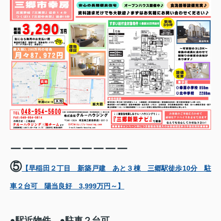
ーーーーーーーーーー
⑤
【早稲田２丁目 新築戸建 あと３棟 三郷駅徒歩10分 駐
車２台可 陽当良好 3,999万円～】
●駅近物件 ●駐車２台可