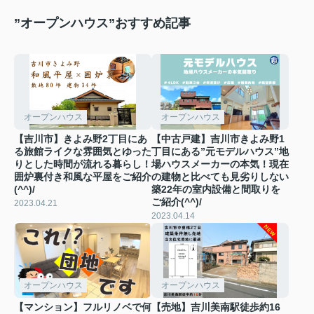
”オープンハウス”おすすめ記事
オープンハウス
オープンハウス
【吉川市】きよみ野2丁目にあ
【中古戸建】吉川市きよみ野1
る旅館ライクな雰囲気とゆった
丁目にある”元モデルハウス”地
りとした時間が流れる暮らし！
場ハウスメーカーの本気！現在
囲炉裏付き和風な平屋をご紹介
の建物と比べても見劣りしない
(^^)/
築22年の室内設備と間取りを
ご紹介(^^)/
2023.04.21
2023.04.14
オープンハウス
オープンハウス
【マンション】フルリノベで何
【売地】吉川美南駅徒歩約16