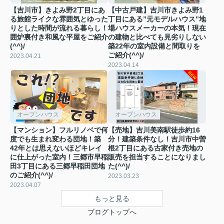
【吉川市】きよみ野2丁目にあ
【中古戸建】吉川市きよみ野1
る旅館ライクな雰囲気とゆった
丁目にある”元モデルハウス”地
りとした時間が流れる暮らし！
場ハウスメーカーの本気！現在
囲炉裏付き和風な平屋をご紹介
の建物と比べても見劣りしない
(^^)/
築22年の室内設備と間取りを
ご紹介(^^)/
2023.04.21
2023.04.14
オープンハウス
オープンハウス
【マンション】フルリノベで何
【売地】吉川美南駅徒歩約16
度でも生まれ変わる団地！築
分！建築条件なし！吉川市中曽
42年とは思えないほどキレイ
根2丁目にある古家付き売地の
に仕上がった室内！三郷市早稲
販売を担当することになりまし
田3丁目にある三郷早稲田団地
た(^^)/
のご紹介(^^)/
2023.03.23
2023.04.07
もっと見る
ブログトップへ