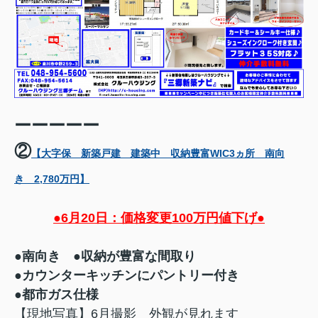
ーーーーー
②
【大字保 新築戸建 建築中 収納豊富WIC3ヵ所 南向
き 2,780万円】
●6月20日：価格変更100万円値下げ●
●南向き ●収納が豊富な間取り
●カウンターキッチンにパントリー付き
●都市ガス仕様
【現地写真】6月撮影 外観が見れます