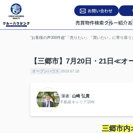
お問い合わせ
売買物件検索
クルー紹介
お
“お客様の声300件超”「売りたい」「買いたい」に寄り添
【三郷市】7月20日・21日≪
オープンハウス
2019.07.18
山崎 弘貴
筆者
不動産キャリア10年
三郷市内