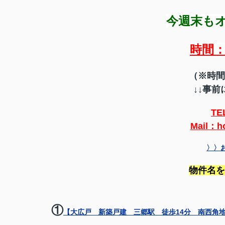
今週末もオ
時間：
（※時間
↓↓事前
TE
Mail：h
〉〉
物件名を
①
【大広戸 新築戸建 三郷駅 徒歩14分 南西角地 