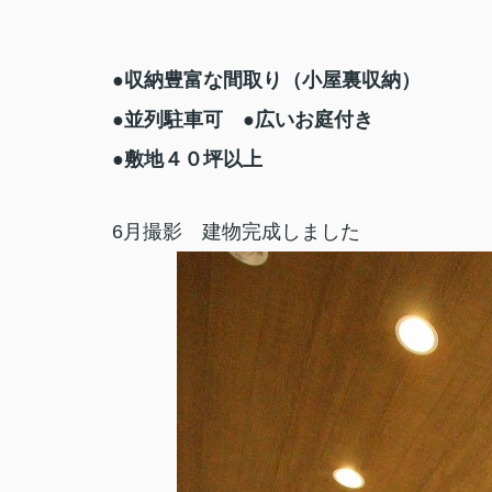
●
収納豊富な間取り（小屋裏収納）
●並列駐車可
●広いお庭付き
●敷地４０坪以上
6月撮影 建物完成しました