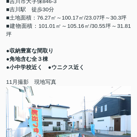
■吉川市大字保846-3
■吉川駅 徒歩30分
■土地面積：76.27㎡～100.17㎡/23.07坪～30.3坪
■建物面積：101.01㎡～105.16㎡/30.55坪～31.81
坪
●
収納豊富な間取り
●角地含む全３棟
●小中学校近く ●ウニクス近く
11月撮影 現地写真