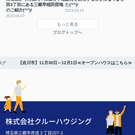
田3丁目にある三郷早稲田団地
た(^^)/
のご紹介(^^)/
2023.03.23
2023.04.07
もっと見る
ブログトップへ
ログ
【吉川市】11月30日～12月1日≪オープンハウスはこちら≫
株式会社クルーハウジング
埼玉県三郷市彦成３丁目207-3