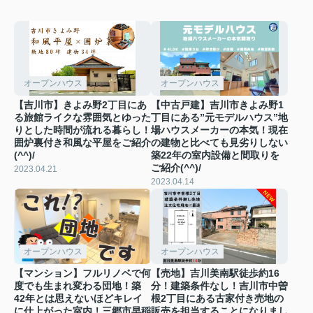
オープンハウス
オープンハウス
【吉川市】きよみ野2丁目にあ
【中古戸建】吉川市きよみ野1
る旅館ライクな雰囲気とゆった
丁目にある”元モデルハウス”地
りとした時間が流れる暮らし！
場ハウスメーカーの本気！現在
囲炉裏付き和風な平屋をご紹介
の建物と比べても見劣りしない
(^^)/
築22年の室内設備と間取りを
ご紹介(^^)/
2023.04.21
2023.04.14
オープンハウス
オープンハウス
【マンション】フルリノベで何
【売地】吉川美南駅徒歩約16
度でも生まれ変わる団地！築
分！建築条件なし！吉川市中曽
42年とは思えないほどキレイ
根2丁目にある古家付き売地の
に仕上がった室内！三郷市早稲
販売を担当することになりまし