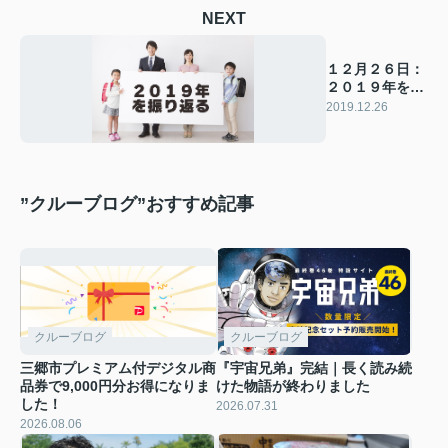
NEXT
１２月２６日：
２０１９年を振
り返る
2019.12.26
”クルーブログ”おすすめ記事
クルーブログ
クルーブログ
三郷市プレミアム付デジタル商
『宇宙兄弟』完結｜長く読み続
品券で9,000円分お得になりま
けた物語が終わりました
した！
2026.07.31
2026.08.06