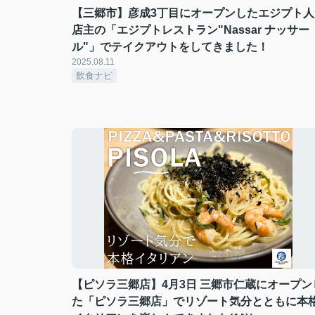
【三郷市】彦成3丁目にオープンしたエジプト人
店主の「エジプトレストラン"Nassar ナッサー
ル"」でテイクアウトをしてきました！
2025.08.11
飲食ナビ
【ピソラ三郷店】4月3日 三郷市仁蔵にオープン
た「ピソラ三郷店」でリゾート気分とともに本