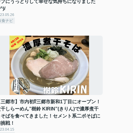
ープにうっとりして幸せな気持ちになりました
^)/
23.05.26
飲食ナビ
【三郷市】市内初⁉三郷市新和1丁目にオープン！
干しらーめん”樹鈴 KIRIN”(きりん)で濃厚煮干
しそばを食べてきました！セメント系二ボそばに
初挑戦！
23.04.15