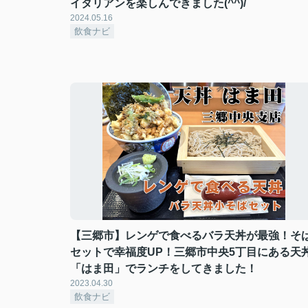
イタリアンを楽しんできました(^^)/
2024.05.16
飲食ナビ
【三郷市】レンゲで食べるバラ天丼が最強！そ
セットで幸福度UP！三郷市中央5丁目にある天
「はま田」でランチをしてきました！
2023.04.30
飲食ナビ