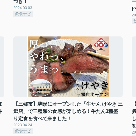
つき！
2024.03.03
(^
飲食ナビ
20
ば
【三郷市】駒形にオープンした「牛たん けやき 三
丼
郷店」で三種類の食感が楽しめる！牛たん3種盛
煮
り定食を食べて来ました！
2023.04.24
飲食ナビ
20