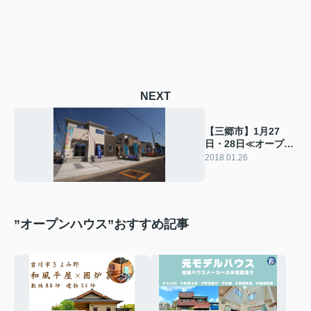
NEXT
【三郷市】1月27
日・28日≪オープン
ハウスはこちら≫
2018.01.26
”オープンハウス”おすすめ記事