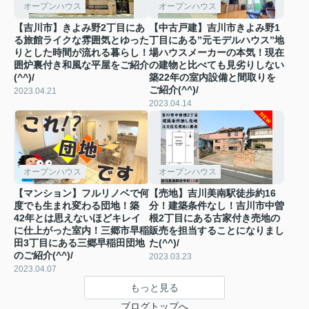
オープンハウス
オープンハウス
【吉川市】きよみ野2丁目にあ
【中古戸建】吉川市きよみ野1
る旅館ライクな雰囲気とゆった
丁目にある”元モデルハウス”地
りとした時間が流れる暮らし！
場ハウスメーカーの本気！現在
囲炉裏付き和風な平屋をご紹介
の建物と比べても見劣りしない
(^^)/
築22年の室内設備と間取りを
ご紹介(^^)/
2023.04.21
2023.04.14
オープンハウス
オープンハウス
【マンション】フルリノベで何
【売地】吉川美南駅徒歩約16
度でも生まれ変わる団地！築
分！建築条件なし！吉川市中曽
42年とは思えないほどキレイ
根2丁目にある古家付き売地の
に仕上がった室内！三郷市早稲
販売を担当することになりまし
田3丁目にある三郷早稲田団地
た(^^)/
のご紹介(^^)/
2023.03.23
2023.04.07
もっと見る
ブログトップへ