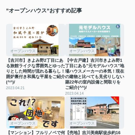
”オープンハウス”おすすめ記事
オープンハウス
オープンハウス
【吉川市】きよみ野2丁目にあ
【中古戸建】吉川市きよみ野1
る旅館ライクな雰囲気とゆった
丁目にある”元モデルハウス”地
りとした時間が流れる暮らし！
場ハウスメーカーの本気！現在
囲炉裏付き和風な平屋をご紹介
の建物と比べても見劣りしない
(^^)/
築22年の室内設備と間取りを
ご紹介(^^)/
2023.04.21
2023.04.14
オープンハウス
オープンハウス
【マンション】フルリノベで何
【売地】吉川美南駅徒歩約16