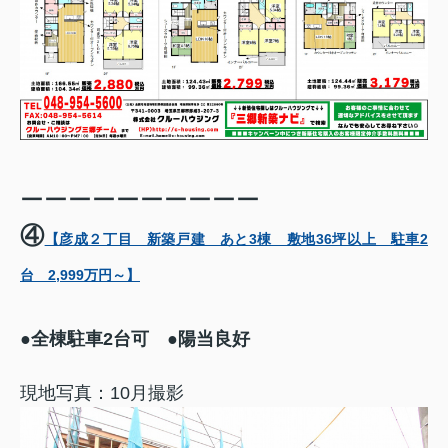
ーーーーーーーーーー
④
【彦成２丁目 新築戸建 あと3棟 敷地36坪以上 駐車2
台 2,999万円～】
●全棟駐車2台可 ●陽当良好
現地写真：10月撮影