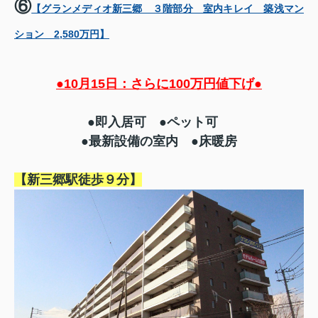
⑥
【グランメディオ新三郷 ３階部分 室内キレイ 築浅マン
ション 2,580万円】
●10月15日：さらに100万円値下げ●
●即入居可 ●ペット可
●最新設備の室内 ●床暖房
【新三郷駅徒歩９分】