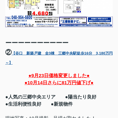
ーーーーーーーーーー
②
【谷口 新築戸建 全3棟 三郷中央駅徒歩16分 3,180万円
～】
●9月23日価格変更しました●
●10月14日さらに81万円値下げ●
●人気の三郷中央エリア ●陽当たり良好
●生活利便性良好 ●新規物件