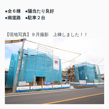
●全６棟 ●陽当たり良好
●南道路 ●駐車２台
【現地写真】９月撮影 上棟しました！！