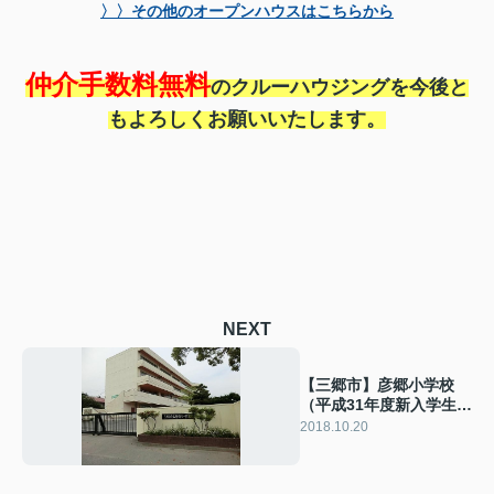
〉〉その他のオープンハウスはこちらから
仲介手数料無料
のクルーハウジングを今後と
もよろしくお願いいたします。
NEXT
【三郷市】彦郷小学校
（平成31年度新入学生
用）
2018.10.20