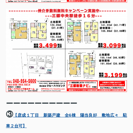
ーーーーーーーーーー
③
【彦成１丁目 新築戸建 全6棟 陽当良好 敷地広々 駐
車２台可】