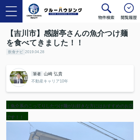
物件検索
閲覧履歴
【吉川市】感謝亭さんの魚介つけ麺
を食べてきました！！
飲食ナビ
2019.04.28
山崎 弘貴
筆者
不動産キャリア10年
｜魚介系のこってりしたつけ麺がお好きな方にはおすすめのお店
です！！