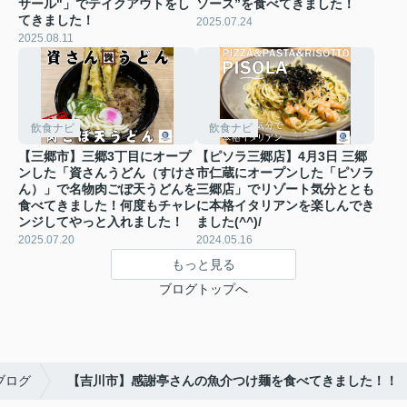
サール"」でテイクアウトをし
ソース”を食べてきました！
てきました！
2025.07.24
2025.08.11
飲食ナビ
飲食ナビ
【三郷市】三郷3丁目にオープ
【ピソラ三郷店】4月3日 三郷
ンした「資さんうどん（すけさ
市仁蔵にオープンした「ピソラ
ん）」で名物肉ごぼ天うどんを
三郷店」でリゾート気分ととも
食べてきました！何度もチャレ
に本格イタリアンを楽しんでき
ンジしてやっと入れました！
ました(^^)/
2025.07.20
2024.05.16
もっと見る
ブログトップへ
ブログ
【吉川市】感謝亭さんの魚介つけ麺を食べてきました！！