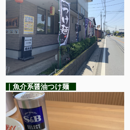
｜魚介系醤油つけ麺