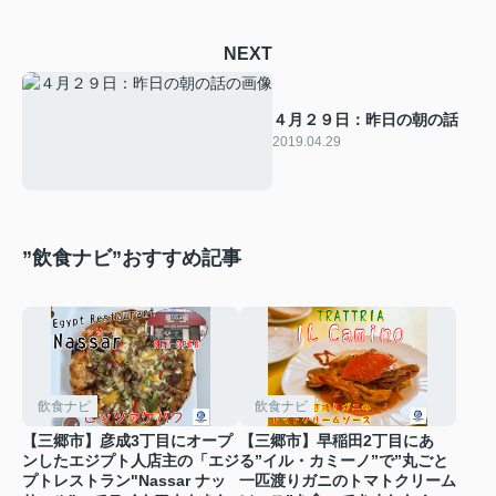
NEXT
４月２９日：昨日の朝の話
2019.04.29
”飲食ナビ”おすすめ記事
飲食ナビ
飲食ナビ
【三郷市】彦成3丁目にオープ
【三郷市】早稲田2丁目にあ
ンしたエジプト人店主の「エジ
る”イル・カミーノ”で”丸ごと
プトレストラン"Nassar ナッ
一匹渡りガニのトマトクリーム