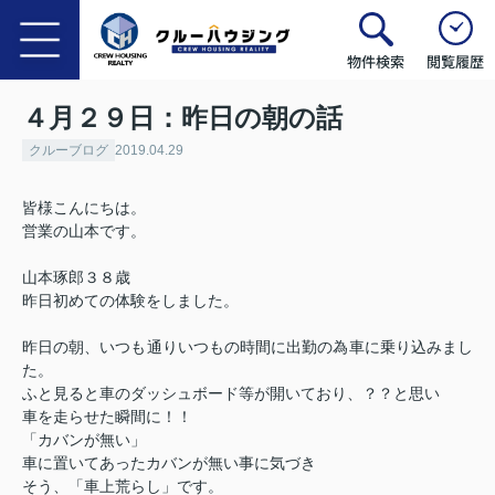
物件検索
閲覧履歴
４月２９日：昨日の朝の話
クルーブログ
2019.04.29
皆様こんにちは。
営業の山本です。
山本琢郎３８歳
昨日初めての体験をしました。
昨日の朝、いつも通りいつもの時間に出勤の為車に乗り込みまし
た。
ふと見ると車のダッシュボード等が開いており、？？と思い
車を走らせた瞬間に！！
「カバンが無い」
車に置いてあったカバンが無い事に気づき
そう、「車上荒らし」です。