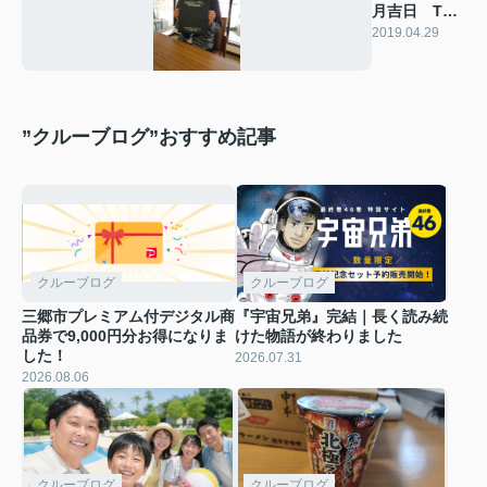
月吉日 T様
の声
2019.04.29
”クルーブログ”おすすめ記事
クルーブログ
クルーブログ
三郷市プレミアム付デジタル商
『宇宙兄弟』完結｜長く読み続
品券で9,000円分お得になりま
けた物語が終わりました
した！
2026.07.31
2026.08.06
クルーブログ
クルーブログ