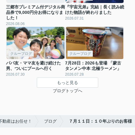
三郷市プレミアム付デジタル商
『宇宙兄弟』完結｜長く読み続
品券で9,000円分お得になりま
けた物語が終わりました
した！
2026.07.31
2026.08.06
クルーブログ
クルーブログ
パパ友・ママ友を避け続けた
7月28日：2026も登場 「蒙古
男、ついにプールへ行く
タンメン中本 北極ラーメン」
2026.07.30
2026.07.28
もっと見る
ブログトップへ
不動産はお任せ！
ブログ
７月１１日：１０年ぶりのお客様