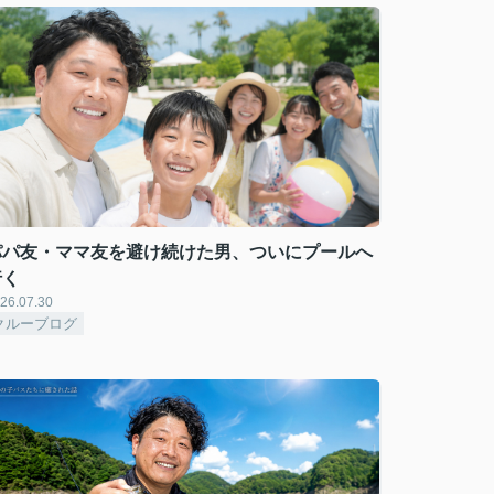
パパ友・ママ友を避け続けた男、ついにプールへ
行く
26.07.30
クルーブログ