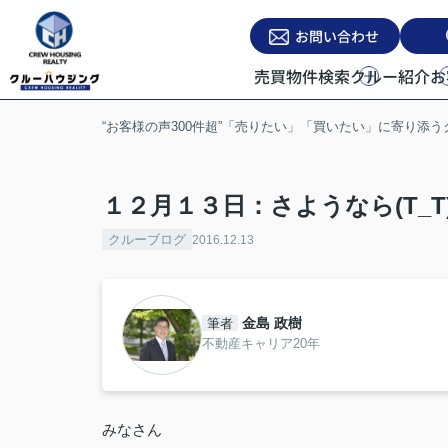
お問い合わせ
売買物件検索
クルー紹介
お
“お客様の声300件超”「売りたい」「買いたい」に寄り添
１２月１３日：さようなら(T_T
クルーブログ
2016.12.13
金島 政樹
筆者
不動産キャリア20年
みなさん