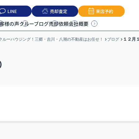
LINE
売却査定
来店予約
客様の声
クルーブログ
売却依頼
会社概要
１２月１
うクルーハウジング！三郷・吉川・八潮の不動産はお任せ！
ブログ
)