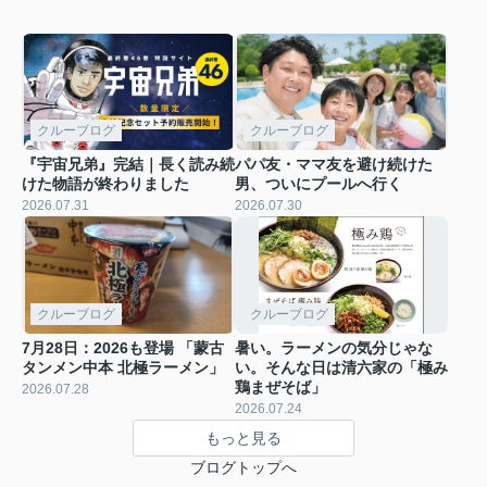
クルーブログ
クルーブログ
『宇宙兄弟』完結｜長く読み続
パパ友・ママ友を避け続けた
けた物語が終わりました
男、ついにプールへ行く
2026.07.31
2026.07.30
クルーブログ
クルーブログ
7月28日：2026も登場 「蒙古
暑い。ラーメンの気分じゃな
タンメン中本 北極ラーメン」
い。そんな日は清六家の「極み
鶏まぜそば」
2026.07.28
2026.07.24
もっと見る
ブログトップへ