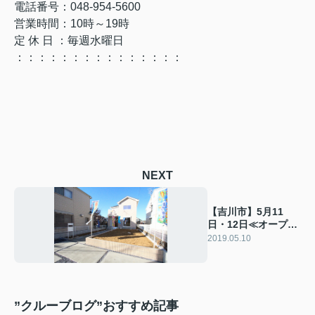
電話番号：048-954-5600
営業時間：10時～19時
定 休 日 ：毎週水曜日
：：：：：：：：：：：：：：：
NEXT
【吉川市】5月11
日・12日≪オープン
ハウスはこちら≫
2019.05.10
”クルーブログ”おすすめ記事