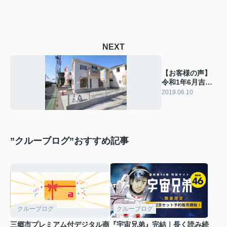
NEXT
【お客様の声】
令和1年6月吉
日 T様の声
2019.06.10
”クルーブログ”おすすめ記事
クルーブログ
クルーブログ
三郷市プレミアム付デジタル商
『宇宙兄弟』完結｜長く読み続