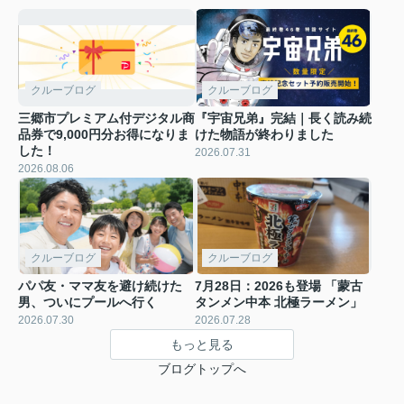
クルーブログ
クルーブログ
三郷市プレミアム付デジタル商
『宇宙兄弟』完結｜長く読み続
品券で9,000円分お得になりま
けた物語が終わりました
した！
2026.07.31
2026.08.06
クルーブログ
クルーブログ
パパ友・ママ友を避け続けた
7月28日：2026も登場 「蒙古
男、ついにプールへ行く
タンメン中本 北極ラーメン」
2026.07.30
2026.07.28
もっと見る
ブログトップへ