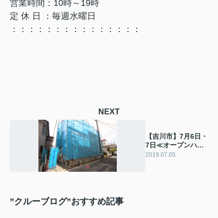
営業時間：10時～19時
定 休 日 ：毎週水曜日
：：：：：：：：：：：：：：：
NEXT
【吉川市】7月6日・
7日≪オープンハウ
スはこちら≫
2019.07.05
”クルーブログ”おすすめ記事