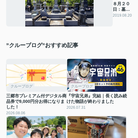
８月２０
日：墓参
り
2019.08.20
”クルーブログ”おすすめ記事
クルーブログ
クルーブログ
三郷市プレミアム付デジタル商
『宇宙兄弟』完結｜長く読み続
品券で9,000円分お得になりま
けた物語が終わりました
した！
2026.07.31
2026.08.06