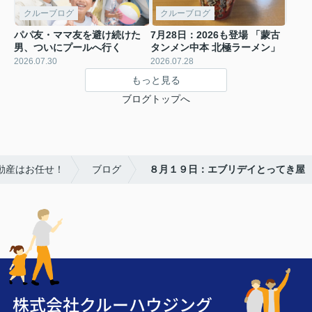
クルーブログ
クルーブログ
パパ友・ママ友を避け続けた
7月28日：2026も登場 「蒙古
男、ついにプールへ行く
タンメン中本 北極ラーメン」
2026.07.30
2026.07.28
もっと見る
ブログトップへ
動産はお任せ！
ブログ
８月１９日：エブリデイとってき屋
株式会社クルーハウジング