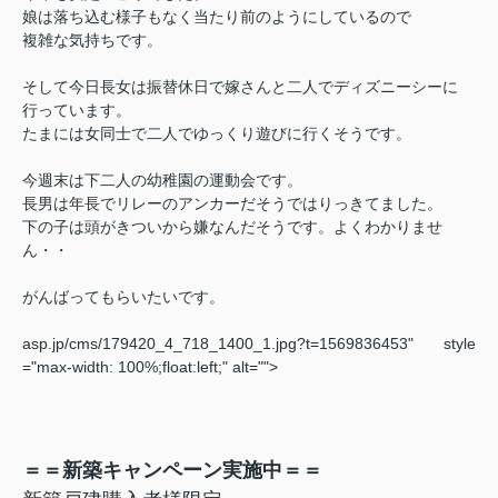
娘は落ち込む様子もなく当たり前のようにしているので
複雑な気持ちです。
そして今日長女は振替休日で嫁さんと二人でディズニーシーに
行っています。
たまには女同士で二人でゆっくり遊びに行くそうです。
今週末は下二人の幼稚園の運動会です。
長男は年長でリレーのアンカーだそうではりっきてました。
下の子は頭がきついから嫌なんだそうです。よくわかりませ
ん・・
がんばってもらいたいです。
asp.jp/cms/179420_4_718_1400_1.jpg?t=1569836453" style
="max-width: 100%;float:left;" alt="">
＝＝新築キャンペーン実施中＝＝