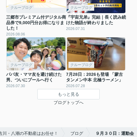
クルーブログ
クルーブログ
三郷市プレミアム付デジタル商
『宇宙兄弟』完結｜長く読み続
品券で9,000円分お得になりま
けた物語が終わりました
した！
2026.07.31
2026.08.06
クルーブログ
クルーブログ
パパ友・ママ友を避け続けた
7月28日：2026も登場 「蒙古
男、ついにプールへ行く
タンメン中本 北極ラーメン」
2026.07.30
2026.07.28
もっと見る
ブログトップへ
・吉川・八潮の不動産はお任せ！
ブログ
９月３０日：運動会