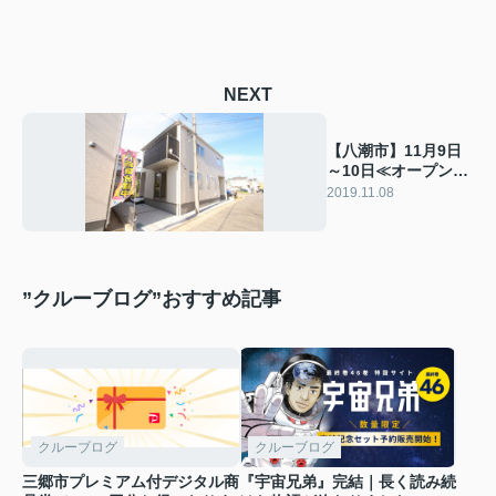
NEXT
【八潮市】11月9日
～10日≪オープンハ
ウスはこちら≫
2019.11.08
”クルーブログ”おすすめ記事
クルーブログ
クルーブログ
三郷市プレミアム付デジタル商
『宇宙兄弟』完結｜長く読み続