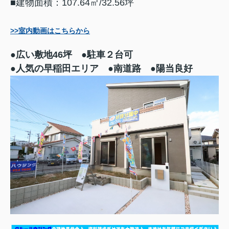
■建物面積：107.64㎡/32.56坪
>>室内動画はこちらから
●広い敷地46坪 ●駐車２台可
●人気の早稲田エリア ●南道路 ●陽当良好