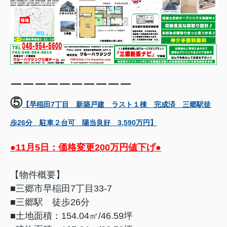
ーーーーーーーーーー
⑤
【早稲田7丁目 新築戸建 ラスト１棟 完成済 三郷駅徒
歩26分 駐車２台可 陽当良好 3,590万円】
●11月5日：価格変更200万円値下げ●
【物件概要】
■三郷市早稲田7丁目33-7
■三郷駅 徒歩26分
■土地面積：154.04㎡/46.59坪