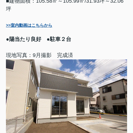
■建物面積：105.58㎡～105.99㎡/31.93坪～32.06
坪
>>室内動画はこちらから
●陽当たり良好
●駐車２台
現地写真：9月撮影 完成済