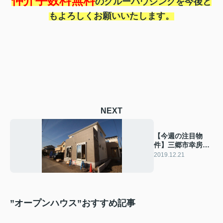
仲介手数料無料
のクルーハウジングを今後と
もよろしくお願いいたします。
NEXT
【今週の注目物
件】三郷市幸房新
築戸建全３棟
2019.12.21
”オープンハウス”おすすめ記事