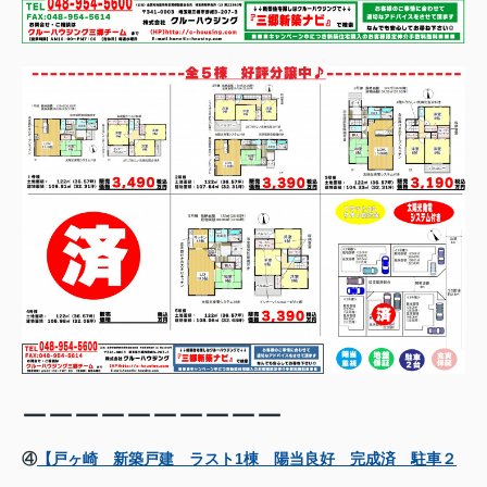
ーーーーーーーーーー
④
【戸ヶ崎 新築戸建 ラスト1棟 陽当良好 完成済 駐車２