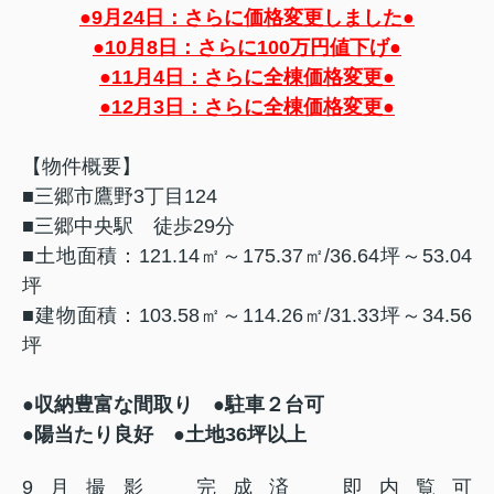
●9月24日：さらに価格変更しました●
●10月8日：さらに100万円値下げ●
●11月4日：さらに全棟価格変更●
●12月3日：さらに全棟価格変更●
【物件概要】
■三郷市鷹野3丁目124
■三郷中央駅 徒歩29分
■土地面積：121.14㎡～175.37㎡/36.64坪～53.04
坪
■建物面積：103.58㎡～114.26㎡/31.33坪～34.56
坪
●
収納豊富な間取り
●駐車２台可
●陽当たり良好 ●土地36坪以上
9月撮影 完成済 即内覧可