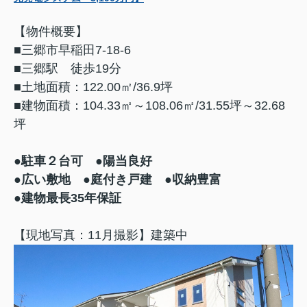
【物件概要】
■三郷市早稲田7-18-6
■三郷駅 徒歩19分
■土地面積：122.00㎡/36.9坪
■建物面積：104.33㎡～108.06㎡/31.55坪～32.68
坪
●駐車２台可
●陽当良好
●広い敷地 ●庭付き戸建 ●収納豊富
●建物最長35年保証
【現地写真：11月撮影】建築中