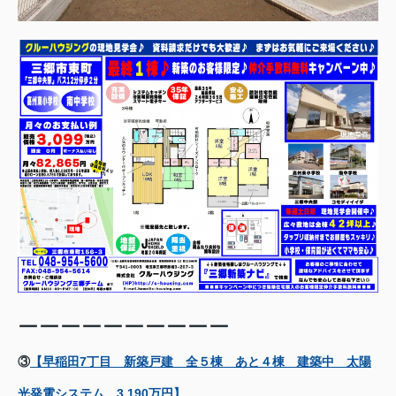
ーーーーーーーーーー
③
【早稲田7丁目 新築戸建 全５棟 あと４棟 建築中 太陽
光発電システム 3,190万円】