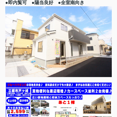
●即内覧可 ●陽当良好 ●全室南向き