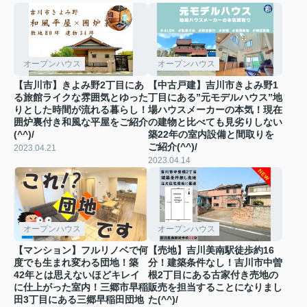
オープンハウス
オープンハウス
【吉川市】きよみ野2丁目にあ
【中古戸建】吉川市きよみ野1
る旅館ライクな雰囲気とゆった
丁目にある”元モデルハウス”地
りとした時間が流れる暮らし！
場ハウスメーカーの本気！現在
囲炉裏付き和風な平屋をご紹介
の建物と比べても見劣りしない
(^^)/
築22年の室内設備と間取りを
ご紹介(^^)/
2023.04.21
2023.04.14
オープンハウス
オープンハウス
【マンション】フルリノベで何
【売地】吉川美南駅徒歩約16
度でも生まれ変わる団地！築
分！建築条件なし！吉川市中曽
42年とは思えないほどキレイ
根2丁目にある古家付き売地の
に仕上がった室内！三郷市早稲
販売を担当することになりまし
田3丁目にある三郷早稲田団地
た(^^)/