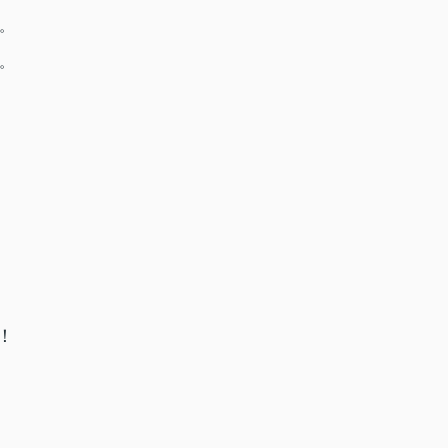
。
。
！