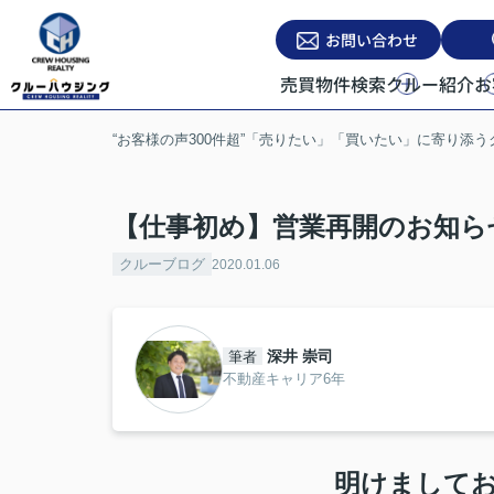
お問い合わせ
売買物件検索
クルー紹介
お
“お客様の声300件超”「売りたい」「買いたい」に寄り添
【仕事初め】営業再開のお知ら
クルーブログ
2020.01.06
深井 崇司
筆者
不動産キャリア6年
明けまして