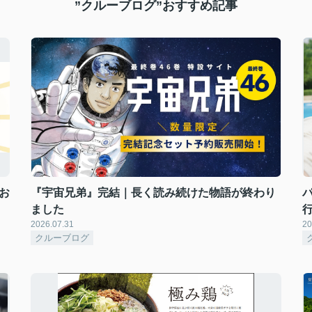
”クルーブログ”おすすめ記事
お
『宇宙兄弟』完結｜長く読み続けた物語が終わり
ました
2026.07.31
20
クルーブログ