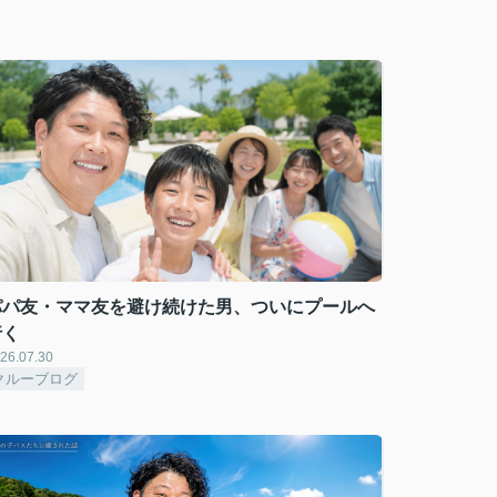
パパ友・ママ友を避け続けた男、ついにプールへ
行く
26.07.30
クルーブログ